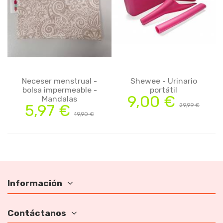
Neceser menstrual -
Shewee - Urinario
bolsa impermeable -
portátil
9,00 €
Mandalas
5,97 €
29,99 €
19,90 €
Información
Contáctanos