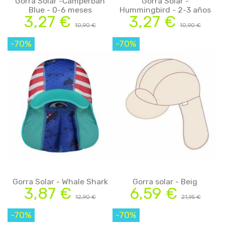
Gorra Solar -Camperban
Gorra Solar -
Blue - 0-6 meses
Hummingbird - 2-3 años
3,27 €
3,27 €
10,90 €
10,90 €
-70%
-70%
Gorra Solar - Whale Shark
Gorra solar - Beig
3,87 €
6,59 €
12,90 €
21,95 €
-70%
-70%