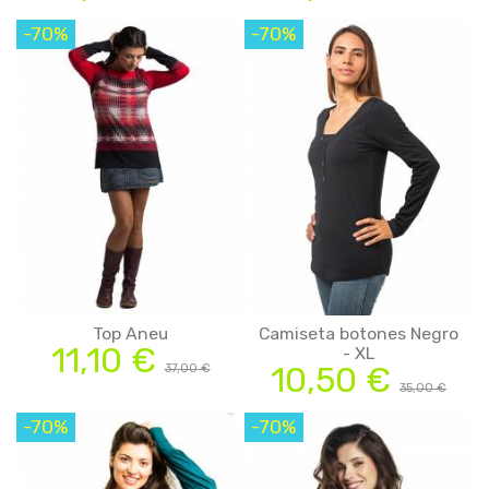
-70%
-70%
Top Aneu
Camiseta botones Negro
11,10 €
- XL
10,50 €
37,00 €
35,00 €
-70%
-70%