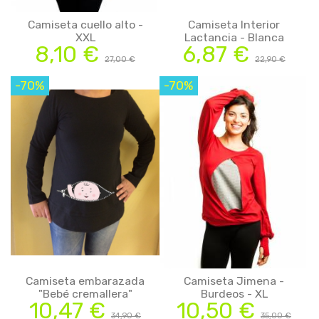
Camiseta cuello alto -
Camiseta Interior
XXL
Lactancia - Blanca
8,10 €
6,87 €
27,00 €
22,90 €
-70%
-70%
Camiseta embarazada
Camiseta Jimena -
"Bebé cremallera"
Burdeos - XL
10,47 €
10,50 €
34,90 €
35,00 €