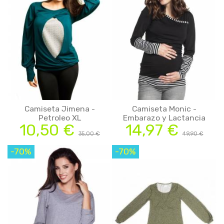
Camiseta Jimena -
Camiseta Monic -
Petroleo XL
Embarazo y Lactancia
10,50 €
14,97 €
35,00 €
49,90 €
-70%
-70%