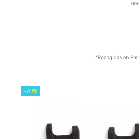
Hem
*Recogidas en Pal
-70%