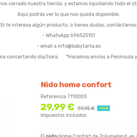
os cerrado nuestra tienda, y estamos liquidando todo el st
Aqui podrás ver lo que nos queda disponible.
Si te interesa algún producto, o tienes dudas, contáctanos:
- WhatsApp 696525151
- email a info@babytarta.es
ma concertando día/hora. *Hacemos envíos a Península y 
Nido home confort
Referencia
T110003
29,99 €
99,95 €
-70%
Impuestos incluidos
El
nido
Home Confort de Träumeland, es a