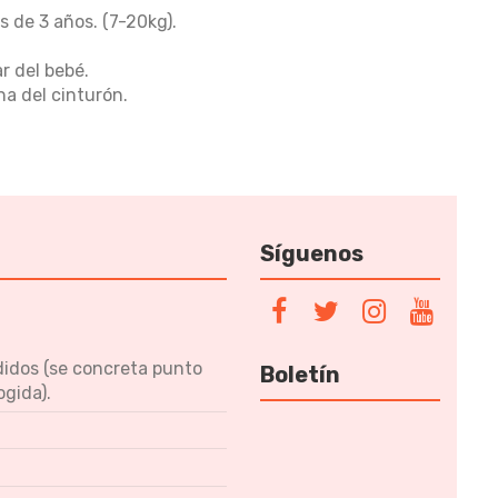
s de 3 años. (7-20kg).
r del bebé.
na del cinturón.
Síguenos
didos (se concreta punto
Boletín
ogida).