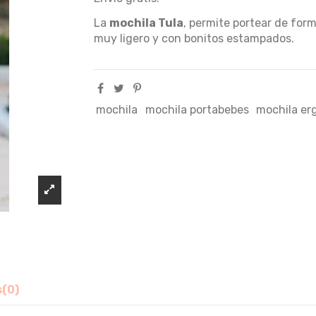
La
mochila Tula
, permite portear de for
muy ligero y con bonitos estampados.
mochila
mochila portabebes
mochila er
s
(0)